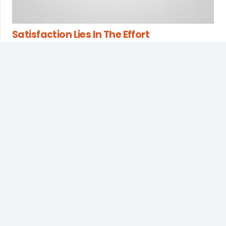
Satisfaction Lies In The Effort
il y a 8 ans
+336 20 79 49 69
36 rue Etienne Dolet
75020 PARIS
FRANCE
valerie.bellamy@veebeez.com
Nous restons à votre disposition pour toute question ou
demande. N’hésitez pas à nous contacter !